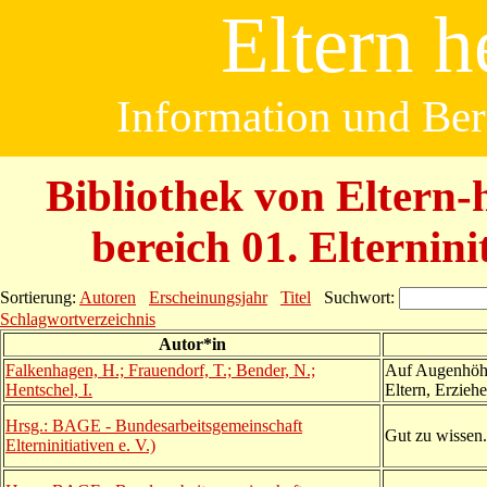
Eltern h
Information und Bera
Bibliothek von Eltern-h
bereich 01. Elternin
Sortierung:
Autoren
Erscheinungsjahr
Titel
Suchwort:
Schlagwortverzeichnis
Autor*in
Falkenhagen, H.; Frauendorf, T.; Bender, N.;
Auf Augenhöhe
Hentschel, I.
Eltern, Erzieh
Hrsg.: BAGE - Bundesarbeitsgemeinschaft
Gut zu wissen.
Elterninitiativen e. V.)