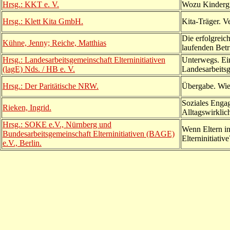
Hrsg.: KKT e. V.
Wozu Kindergru
Hrsg.: Klett Kita GmbH.
Kita-Träger. V
Die erfolgreic
Kühne, Jenny; Reiche, Matthias
laufenden Betr
Hrsg.: Landesarbeitsgemeinschaft Elterninitiativen
Unterwegs. Ein
(lagE) Nds. / HB e. V.
Landesarbeitsg
Hrsg.: Der Paritätische NRW.
Übergabe. Wie 
Soziales Engag
Rieken, Ingrid.
Alltagswirklich
Hrsg.: SOKE e.V., Nürnberg und
Wenn Eltern in
Bundesarbeitsgemeinschaft Elterninitiativen (BAGE)
Elterninitiati
e.V., Berlin.