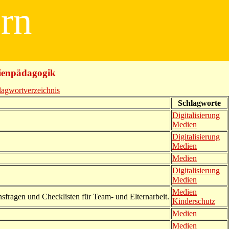
ern
dienpädagogik
lagwortverzeichnis
Schlagworte
Digitalisierung
Medien
Digitalisierung
Medien
Medien
Digitalisierung
Medien
Medien
nsfragen und Checklisten für Team- und Elternarbeit.
Kinderschutz
Medien
Medien