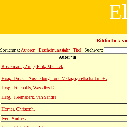
El
Bibliothek v
Sortierung:
Autoren
Erscheinungsjahr
Titel
Suchwort:
Autor*in
Bostelmann, Antje; Fink, Michael.
Hrsg.: Didacta Ausstellungs- und Verlagsgesellschaft mbH.
Hrsg.: Fthenakis, Wassilios E.
Hrsg.: Heemskerk, van Sandra.
Horner, Christoph.
Iven, Andrea.