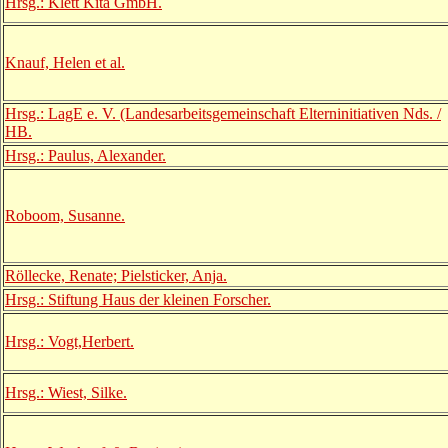
Hrsg.: Klett Kita GmbH.
Knauf, Helen et al.
Hrsg.: LagE e. V. (Landesarbeitsgemeinschaft Elterninitiativen Nds. /
HB.
Hrsg.: Paulus, Alexander.
Roboom, Susanne.
Röllecke, Renate; Pielsticker, Anja.
Hrsg.: Stiftung Haus der kleinen Forscher.
Hrsg.: Vogt,Herbert.
Hrsg.: Wiest, Silke.