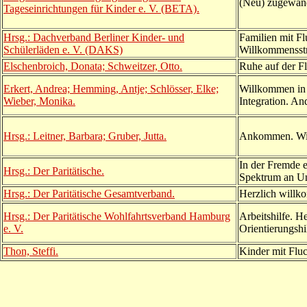
(Neu) zugewand
Tageseinrichtungen für Kinder e. V. (BETA).
Hrsg.: Dachverband Berliner Kinder- und
Familien mit Fl
Schülerläden e. V. (DAKS)
Willkommensst
Elschenbroich, Donata; Schweitzer, Otto.
Ruhe auf der F
Erkert, Andrea; Hemming, Antje; Schlösser, Elke;
Willkommen in 
Wieber, Monika.
Integration. An
Hrsg.: Leitner, Barbara; Gruber, Jutta.
Ankommen. Will
In der Fremde e
Hrsg.: Der Paritätische.
Spektrum an Un
Hrsg.: Der Paritätische Gesamtverband.
Herzlich willk
Hrsg.: Der Paritätische Wohlfahrtsverband Hamburg
Arbeitshilfe. H
e. V.
Orientierungshi
Thon, Steffi.
Kinder mit Fluc