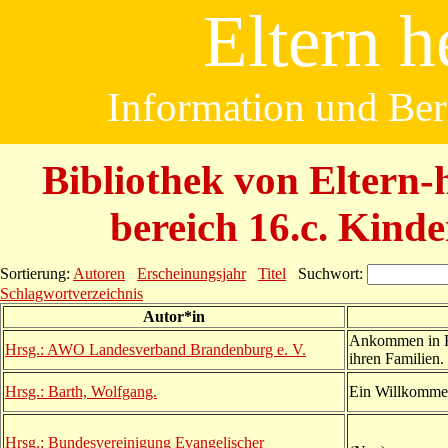
Eltern h
Information und Bera
Bibliothek von Eltern-h
bereich 16.c. Kind
Sortierung:
Autoren
Erscheinungsjahr
Titel
Suchwort:
Schlagwortverzeichnis
Autor*in
Ankommen in Ki
Hrsg.: AWO Landesverband Brandenburg e. V.
ihren Familien.
Hrsg.: Barth, Wolfgang.
Ein Willkommen
Hrsg.: Bundesvereinigung Evangelischer