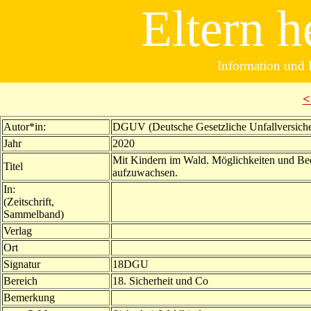
Eltern h
Information und B
<
Autor*in:
DGUV (Deutsche Gesetzliche Unfallversiche
Jahr
2020
Mit Kindern im Wald. Möglichkeiten und Bed
Titel
aufzuwachsen.
In:
(Zeitschrift,
Sammelband)
Verlag
Ort
Signatur
18DGU
Bereich
18. Sicherheit und Co
Bemerkung