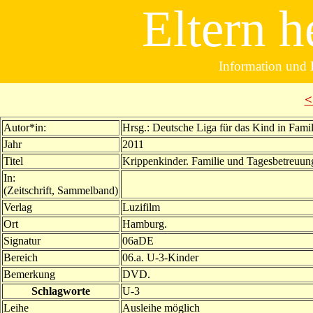
Eltern h
Information und B
<
Autor*in:
Hrsg.: Deutsche Liga für das Kind in Famil
Jahr
2011
Titel
Krippenkinder. Familie und Tagesbetreuun
In:
(Zeitschrift, Sammelband)
Verlag
Luzifilm
Ort
Hamburg.
Signatur
06aDE
Bereich
06.a. U-3-Kinder
Bemerkung
DVD.
Schlagworte
U-3
Leihe
Ausleihe möglich