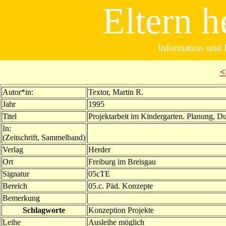
Eltern h
Information und B
<
Autor*in:
Textor, Martin R.
Jahr
1995
Titel
Projektarbeit im Kindergarten. Planung, D
In:
(Zeitschrift, Sammelband)
Verlag
Herder
Ort
Freiburg im Breisgau
Signatur
05cTE
Bereich
05.c. Päd. Konzepte
Bemerkung
Schlagworte
Konzeption Projekte
Leihe
Ausleihe möglich